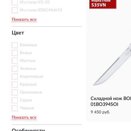
Из стали VG-10
Из стали X50CrMoV15
Показать все
Цвет
Бежевые
Белые
Желтые
Зеленые
Коричневые
Красные
Оранжевые
Складной нож BO
Серые
01BO394SOI
Черные
9 450 руб.
Показать все