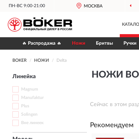
ПН-ВС 9:00-21:00
МОСКВА
КАТАЛО
🔥 Распродажа 🔥
Ножи
Бритвы
Ручки
BOKER
НОЖИ
Delta
НОЖИ BO
Линейка
Magnum
Manufaktur
Сейчас в этом раз
Plus
Solingen
Вне линеек
Рекомендуем