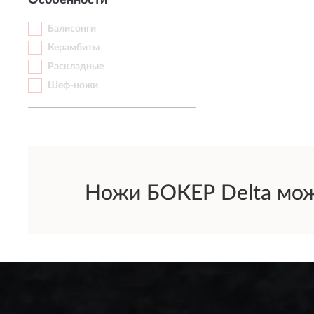
Особенности
Балисонги
Керамбиты
Раскладные
Шеф-ножи
Ножи БОКЕР Delta можн