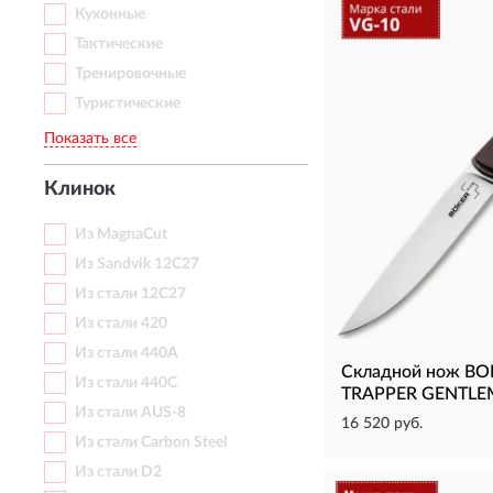
Кухонные
Тактические
Тренировочные
Туристические
Показать все
Клинок
Из MagnaCut
Из Sandvik 12C27
Из стали 12С27
Из стали 420
Из стали 440A
Складной нож B
Из стали 440C
TRAPPER GENTLE
Из стали AUS-8
16 520 руб.
Из стали Carbon Steel
Из стали D2