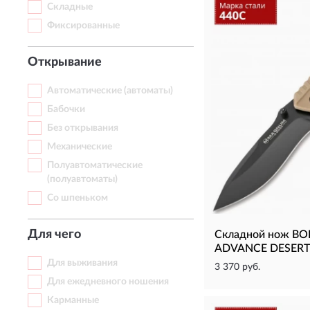
Складные
Фиксированные
Открывание
Автоматические (автоматы)
Бабочки
Без открывания
Механические
Полуавтоматические
(полуавтоматы)
Со шпеньком
Для чего
Складной нож B
ADVANCE DESERT
Для выживания
3 370 руб.
Для ежедневного ношения
Карманные