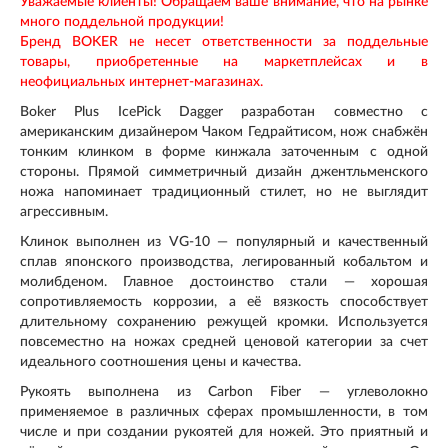
Уважаемые клиенты! Обращаем ваше внимание, что на рынке
много поддельной продукции!
Бренд
BOKER
не несет ответственности за поддельные
товары, приобретенные на маркетплейсах и в
неофициальных интернет-магазинах.
Boker Plus IcePick Dagger разработан совместно с
американским дизайнером Чаком Гедрайтисом, нож снабжён
тонким клинком в форме кинжала заточенным с одной
стороны. Прямой симметричный дизайн джентльменского
ножа напоминает традиционный стилет, но не выглядит
агрессивным.
Клинок выполнен из VG-10 — популярный и качественный
сплав японского производства, легированный кобальтом и
молибденом. Главное достоинство стали — хорошая
сопротивляемость коррозии, а её вязкость способствует
длительному сохранению режущей кромки. Используется
повсеместно на ножах средней ценовой категории за счет
идеального соотношения цены и качества.
Рукоять выполнена из Carbon Fiber — углеволокно
применяемое в различных сферах промышленности, в том
числе и при создании рукоятей для ножей. Это приятный и