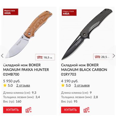
Складной нож BOKER
Складной нож BOKER
MAGNUM PAKKA HUNTER
MAGNUM BLACK CARBON
01MB700
01RY703
5 950 руб.
4 190 руб.
5.0
2 отзыва
5.0
5 отзывов
Длина клинка (см):
9,3
Длина клинка (см):
9
Толщина лезвия (мм):
3,4
Толщина лезвия (мм):
2,8
Вес (гр):
160
Вес (гр):
95
КУПИТЬ
КУПИТЬ