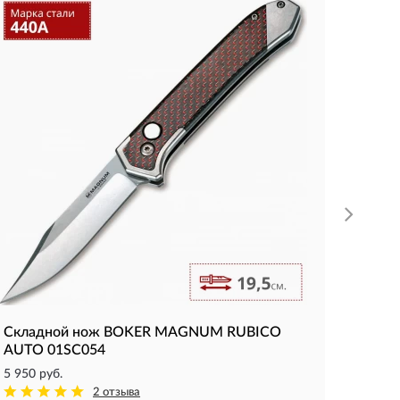
Скла
CHAIN
3 600 р
Длина к
Толщина
Вес (гр):
КУП
Складной нож BOKER MAGNUM RUBICO
AUTO 01SC054
5 950 руб.
2 отзыва