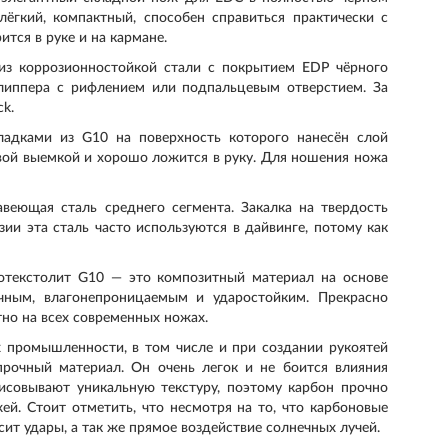
лёгкий, компактный, способен справиться практически с
ится в руке и на кармане.
из коррозионностойкой стали с покрытием EDP чёрного
липпера с рифлением или подпальцевым отверстием. За
ck.
ладками из G10 на поверхность которого нанесён слой
вой выемкой и хорошо ложится в руку. Для ношения ножа
веющая сталь среднего сегмента. Закалка на твердость
ии эта сталь часто используются в дайвинге, потому как
отекстолит G10 — это композитный материал на основе
чным, влагонепроницаемым и ударостойким. Прекрасно
но на всех современных ножах.
х промышленности, в том числе и при создании рукоятей
прочный материал. Он очень легок и не боится влияния
рисовывают уникальную текстуру, поэтому карбон прочно
ей. Стоит отметить, что несмотря на то, что карбоновые
сит удары, а так же прямое воздействие солнечных лучей.