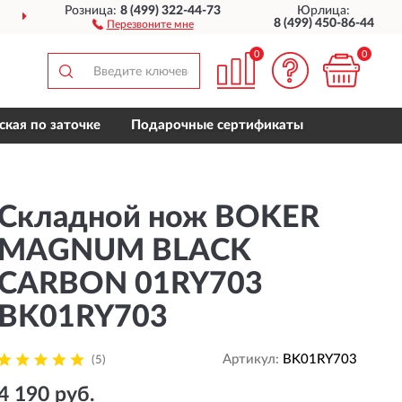
Розница:
8 (499) 322-44-73
Юрлица:
СТАВИМ
ПО ВСЕЙ РОССИИ
8 (499) 450-86-44
Перезвоните мне
0
0
ская по заточке
Подарочные сертификаты
Складной нож BOKER
MAGNUM BLACK
CARBON 01RY703
BK01RY703
Артикул:
BK01RY703
(5)
4 190 руб.