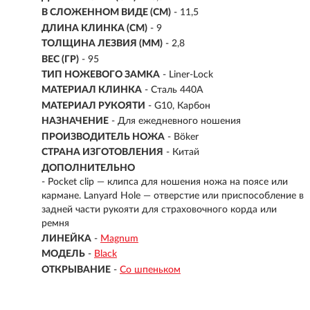
В СЛОЖЕННОМ ВИДЕ (СМ)
- 11,5
ДЛИНА КЛИНКА (СМ)
-
9
ТОЛЩИНА ЛЕЗВИЯ (ММ)
-
2,8
ВЕС (ГР)
-
95
ТИП НОЖЕВОГО ЗАМКА
- Liner-Lock
МАТЕРИАЛ КЛИНКА
- Сталь 440А
МАТЕРИАЛ РУКОЯТИ
- G10, Карбон
НАЗНАЧЕНИЕ
- Для ежедневного ношения
ПРОИЗВОДИТЕЛЬ НОЖА
- Böker
СТРАНА ИЗГОТОВЛЕНИЯ
- Китай
ДОПОЛНИТЕЛЬНО
- Pocket clip — клипса для ношения ножа на поясе или
кармане. Lanyard Hole — отверстие или приспособление в
задней части рукояти для страховочного корда или
ремня
ЛИНЕЙКА
-
Magnum
МОДЕЛЬ
-
Black
ОТКРЫВАНИЕ
-
Со шпеньком