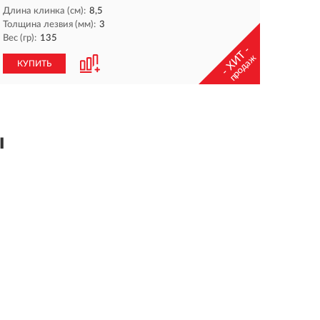
Длина клинка (см):
8,5
Толщина лезвия (мм):
3
Вес (гр):
135
- ХИТ -
продаж
КУПИТЬ
ы