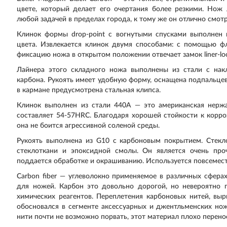
цвете, который делает его очертания более резкими. Нож 
любой задачей в пределах города, к тому же он отлично смотр
Клинок формы drop-point с вогнутыми спусками выполнен 
цвета. Извлекается клинок двумя способами: с помощью ф
фиксацию ножа в открытом положении отвечает замок liner-lo
Лайнера этого складного ножа выполнены из стали с нак
карбона. Рукоять имеет удобную форму, оснащена подпальце
в кармане предусмотрена стальная клипса.
Клинок выполнен из стали 440A — это американская нержа
составляет 54-57HRC. Благодаря хорошей стойкости к корроз
она не боится агрессивной соленой среды.
Рукоять выполнена из G10 с карбоновым покрытием. Стекл
стеклоткани и эпоксидной смолы. Он является очень про
поддается обработке и окрашиванию. Используется повсемест
Carbon fiber — углеволокно применяемое в различных сфера
для ножей. Карбон это довольно дорогой, но невероятно 
химических реагентов. Переплетения карбоновых нитей, вы
обосновался в сегменте аксессуарных и джентльменских нож
нити почти не возможно порвать, этот материал плохо перено