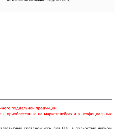
 много поддельной продукции!
ары, приобретенные на маркетплейсах и в неофициальных
и элегантный складной нож для EDC в полностью чёрном