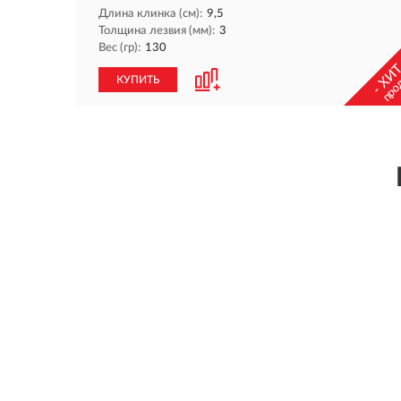
Длина клинка (см):
9,5
Толщина лезвия (мм):
3
Вес (гр):
130
- ХИТ
про
КУПИТЬ