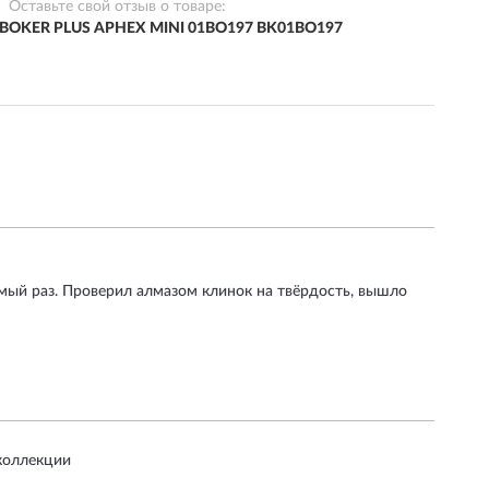
Оставьте свой отзыв о товаре:
 BOKER PLUS APHEX MINI 01BO197 BK01BO197
амый раз. Проверил алмазом клинок на твёрдость, вышло
 коллекции