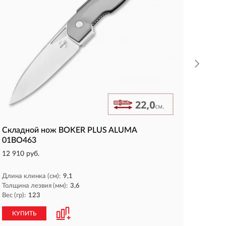
Длина к
Толщина
Вес (гр):
КУП
Складной нож BOKER PLUS ALUMA
01BO463
12 910 руб.
Длина клинка (см):
9,1
Толщина лезвия (мм):
3,6
Вес (гр):
123
КУПИТЬ