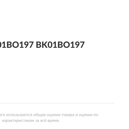
 01BO197 BK01BO197
нга используются общие оценки товара и оценки по
характеристикам за всё время.