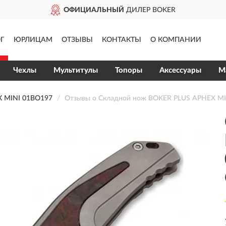
ОФИЦИАЛЬНЫЙ
ДИЛЕР BOKER
Г
ЮРЛИЦАМ
ОТЗЫВЫ
КОНТАКТЫ
О КОМПАНИИ
Чехлы
Мультитулы
Топоры
Аксессуары
М
 MINI 01BO197
Отзывы о Складной нож BOKER PLUS APHEX M