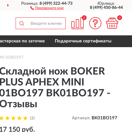
Розница:
8 (499) 322-44-73
Юрлица:
ДОСТАВИМ
ПО ВСЕЙ РОССИИ
8 (499) 450-86-44
Перезвоните мне
0
0
астерская по заточке
Подарочные сертификаты
INI 01BO197
Складной нож BOKER
PLUS APHEX MINI
01BO197 BK01BO197 -
Отзывы
Артикул:
BK01BO197
(2)
17 150 руб.