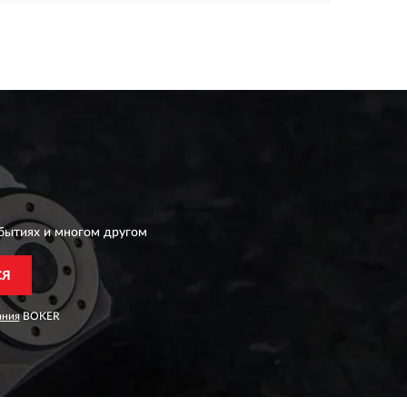
бытиях и многом другом
СЯ
ания
BOKER