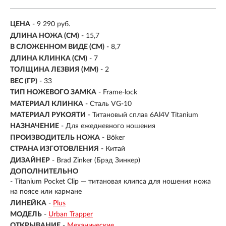
ЦЕНА
- 9 290 руб.
ДЛИНА НОЖА (СМ)
- 15,7
В СЛОЖЕННОМ ВИДЕ (СМ)
- 8,7
ДЛИНА КЛИНКА (СМ)
-
7
ТОЛЩИНА ЛЕЗВИЯ (ММ)
-
2
ВЕС (ГР)
-
33
ТИП НОЖЕВОГО ЗАМКА
- Frame-lock
МАТЕРИАЛ КЛИНКА
- Сталь VG-10
МАТЕРИАЛ РУКОЯТИ
- Титановый сплав 6Al4V Titanium
НАЗНАЧЕНИЕ
- Для ежедневного ношения
ПРОИЗВОДИТЕЛЬ НОЖА
- Böker
СТРАНА ИЗГОТОВЛЕНИЯ
- Китай
ДИЗАЙНЕР
- Brad Zinker (Брэд Зинкер)
ДОПОЛНИТЕЛЬНО
- Titanium Pocket Clip — титановая клипса для ношения ножа
на поясе или кармане
ЛИНЕЙКА
-
Plus
МОДЕЛЬ
-
Urban Trapper
ОТКРЫВАНИЕ
-
Механические