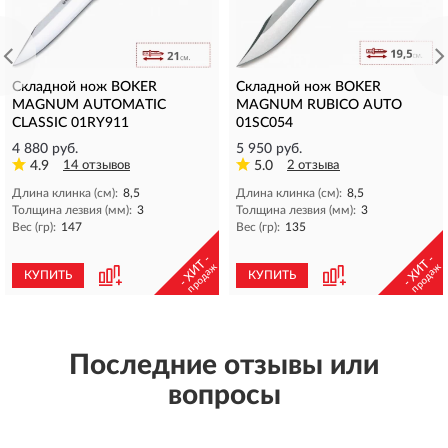
Складной нож BOKER
Складной нож BOKER
MAGNUM AUTOMATIC
MAGNUM RUBICO AUTO
CLASSIC 01RY911
01SC054
4 880 руб.
5 950 руб.
4.9
14 отзывов
5.0
2 отзыва
Длина клинка (см):
8,5
Длина клинка (см):
8,5
Толщина лезвия (мм):
3
Толщина лезвия (мм):
3
Вес (гр):
147
Вес (гр):
135
- ХИТ -
- ХИТ -
продаж
продаж
КУПИТЬ
КУПИТЬ
Последние отзывы или
вопросы