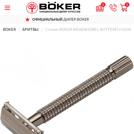
0
0
ОФИЦИАЛЬНЫЙ
ДИЛЕР BOKER
Д
BOKER
БРИТВЫ
Станок BOKER RASIERHOBEL BUTTERFLY GUNM