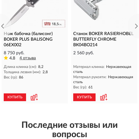
Нож бабочка (балисонг)
Станок BOKER RASIERHOBEL
BOKER PLUS BALISONG
BUTTERFLY CHROME
06EX002
BK04BO214
8 750 руб.
2 560 руб.
4.8
4 отзыва
Длина клинка (см):
8,2
Материал клинка:
Нержавеющая
сталь
Толщина лезвия (мм):
2,8
Материал рукояти:
Нержавеющая
Вес (гр):
86
сталь
Вес (гр):
61
КУПИТЬ
КУПИТЬ
Последние отзывы или
вопросы