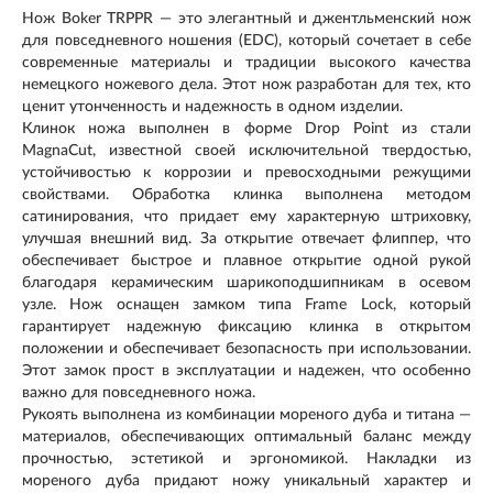
Нож Boker TRPPR — это элегантный и джентльменский нож
для повседневного ношения (EDC), который сочетает в себе
современные материалы и традиции высокого качества
немецкого ножевого дела. Этот нож разработан для тех, кто
ценит утонченность и надежность в одном изделии.
Клинок ножа выполнен в форме Drop Point из стали
MagnaCut, известной своей исключительной твердостью,
устойчивостью к коррозии и превосходными режущими
свойствами. Обработка клинка выполнена методом
сатинирования, что придает ему характерную штриховку,
улучшая внешний вид. За открытие отвечает флиппер, что
обеспечивает быстрое и плавное открытие одной рукой
благодаря керамическим шарикоподшипникам в осевом
узле. Нож оснащен замком типа Frame Lock, который
гарантирует надежную фиксацию клинка в открытом
положении и обеспечивает безопасность при использовании.
Этот замок прост в эксплуатации и надежен, что особенно
важно для повседневного ножа.
Рукоять выполнена из комбинации мореного дуба и титана —
материалов, обеспечивающих оптимальный баланс между
прочностью, эстетикой и эргономикой. Накладки из
мореного дуба придают ножу уникальный характер и