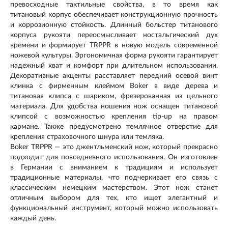
превосходные тактильные свойства, в то время как
титановый корпус обеспечивает конструкционную прочность
и коррозионную стойкость. Длинный больстер титанового
корпуса рукояти переосмысливает ностальгический дух
времени и формирует TRPPR в новую модель современной
ножевой культуры. Эргономичная форма рукояти гарантирует
надежный хват и комфорт при длительном использовании.
Декоративные акценты расставляет передний осевой винт
клинка с фирменным клеймом Boker в виде дерева и
титановая клипса с шариком, фрезерованная из цельного
материала. Для удобства ношения нож оснащен титановой
клипсой с возможностью крепления tip-up на правом
кармане. Также предусмотрено темлячное отверстие для
крепления страховочного шнура или темляка.
Boker TRPPR — это джентльменский нож, который прекрасно
подходит для повседневного использования. Он изготовлен
в Германии с вниманием к традициям и использует
традиционные материалы, что подчеркивает его связь с
классическим немецким мастерством. Этот нож станет
отличным выбором для тех, кто ищет элегантный и
функциональный инструмент, который можно использовать
каждый день.