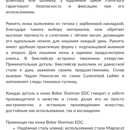
флипперу или шпеньку, а надежный замок frame-lock
гарантирует безопасность и фиксацию при его
использовании.
Рукоять ножа выполнена из титана с карбоновой накладкой,
благодаря такому выбору материалов, нож обретает
высокую прочность в сочетании с лёгким весом, делающим
его идеальным ножом для ношения каждый день. Рукоять
имеет удобную практичную форму с подпальцевой выемкой
и упором. Для ношения ножа в кармане предусмотрена
клипса. В бекспейсер встроено темлячное отверстие.
Примечательная деталь: бекспейсер выполнен из дамасской
стали в дань уважения своему предшественнику. Сплав
выкован Чадом Николсом по схеме Customized Ladder и
напоминает следы танковых гусениц.
Каждая деталь в ноже Boker Sherman EDC говорит о заботе
производителя о качестве и стиле, делая его не просто
инструментом, а истинным произведением искусства,
достойным как использования, так и восхищения
Преимущества ножа Boker Sherman EDC:
Надёжная сталь клинка: использование стали Magnacut