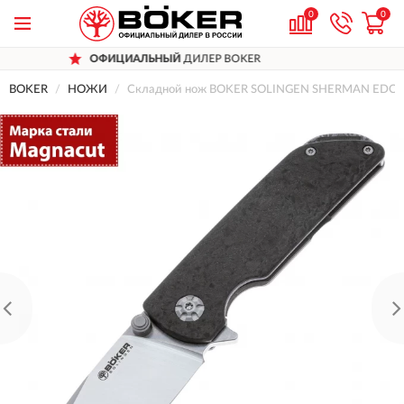
0
0
ЛЬНЫЙ
ДИЛЕР BOKER
ДОСТАВИМ
П
BOKER
НОЖИ
Складной нож BOKER SOLINGEN SHERMAN EDC 