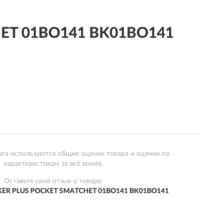
HET 01BO141 BK01BO141
нга используются общие оценки товара и оценки по
характеристикам за всё время.
Оставьте свой отзыв о товаре:
KER PLUS POCKET SMATCHET 01BO141 BK01BO141