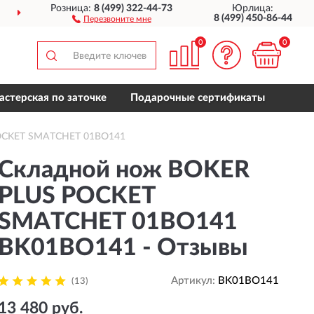
Розница:
8 (499) 322-44-73
Юрлица:
ДОСТАВИМ
ПО ВСЕЙ РОССИИ
8 (499) 450-86-44
Перезвоните мне
0
0
астерская по заточке
Подарочные сертификаты
POCKET SMATCHET 01BO141
Складной нож BOKER
PLUS POCKET
SMATCHET 01BO141
BK01BO141 - Отзывы
Артикул:
BK01BO141
(13)
13 480 руб.