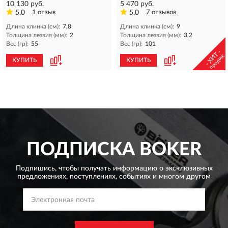
10 130 руб.
5 470 руб.
5.0
1 отзыв
5.0
7 отзывов
Длина клинка (см):
7,8
Длина клинка (см):
9
Толщина лезвия (мм):
2
Толщина лезвия (мм):
3,2
Вес (гр):
55
Вес (гр):
101
- ХИТ -
продаж
КУПИТЬ
КУПИТЬ
ПОДПИСКА
BOKER
Подпишись, чтобы получать информацию о эксклюзивных
предложениях,
поступлениях, событиях и многом другом