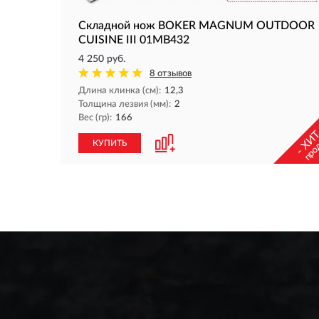
Складной нож BOKER MAGNUM OUTDOOR
CUISINE III 01MB432
4 250 руб.
8 отзывов
Длина клинка (см):
12,3
Толщина лезвия (мм):
2
Вес (гр):
166
- ХИТ
про
КУПИТЬ