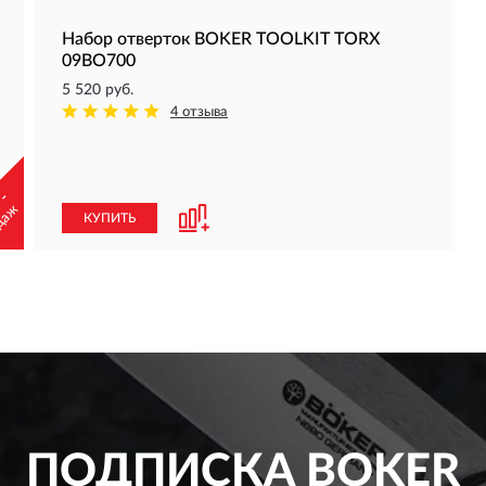
Набор отверток BOKER TOOLKIT TORX
09BO700
5 520 руб.
4 отзыва
 -
даж
КУПИТЬ
ПОДПИСКА
BOKER