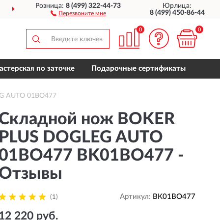
Розница:
8 (499) 322-44-73
Юрлица:
ДОСТАВИМ
ПО ВСЕЙ РОССИИ
8 (499) 450-86-44
Перезвоните мне
0
0
астерская по заточке
Подарочные сертификаты
EG AUTO 01BO477
Складной нож BOKER
PLUS DOGLEG AUTO
01BO477 BK01BO477 -
Отзывы
Артикул:
BK01BO477
(1)
12 220 руб.