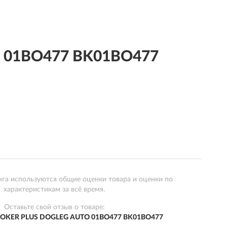
O 01BO477 BK01BO477
нга используются общие оценки товара и оценки по
характеристикам за всё время.
Оставьте свой отзыв о товаре:
BOKER PLUS DOGLEG AUTO 01BO477 BK01BO477