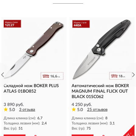
Складной нож BOKER PLUS
Автоматический нож BOKER
ATLAS 01BO852
MAGNUM FINAL FLICK OUT
BLACK 01SC062
3 890 руб.
4 250 руб.
5.0
3 отзыва
5.0
25 отзывов
Длина клинка (см):
6,7
Длина клинка (см):
8
Толщина лезвия (мм):
2,4
Толщина лезвия (мм):
3,1
Вес (гр):
51
Вес (гр):
75