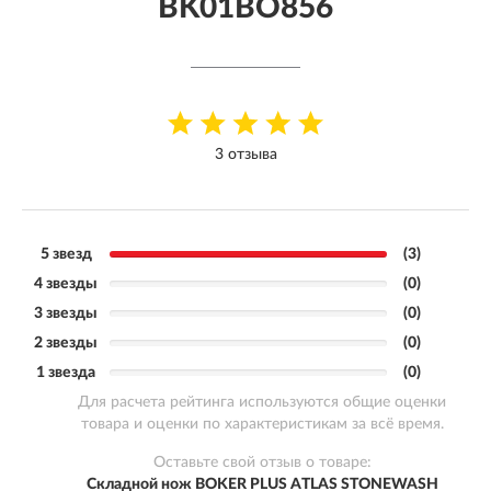
BK01BO856
3 отзыва
5 звезд
(3)
4 звезды
(0)
3 звезды
(0)
2 звезды
(0)
1 звезда
(0)
Для расчета рейтинга используются общие оценки
товара и оценки по характеристикам за всё время.
Оставьте свой отзыв о товаре:
Складной нож BOKER PLUS ATLAS STONEWASH