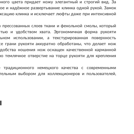
рного цвета придает ножу элегантный и строгий вид. За
ое и надёжное развертывание клинка одной рукой. Замок
фиксацию клинка и исключает люфты даже при интенсивной
з прессованных слоев ткани и фенольной смолы, который
стью и удобством хвата. Эргономичная форма рукояти
ном использовании, а текстурированная поверхность
се грани рукояти аккуратно обработаны, что делает нож
удобства ношения нож оснащен качественной карманной
но темлячное отверстие на торце рукояти для крепления
ие традиционного немецкого качества с современными
ательным выбором для коллекционеров и пользователей,
ы