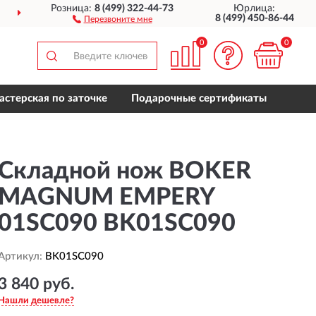
Розница:
8 (499) 322-44-73
Юрлица:
ДОСТАВИМ
ПО ВСЕЙ РОССИИ
8 (499) 450-86-44
Перезвоните мне
0
0
астерская по заточке
Подарочные сертификаты
Складной нож BOKER
MAGNUM EMPERY
01SC090 BK01SC090
Артикул:
BK01SC090
3 840 руб.
Нашли дешевле?