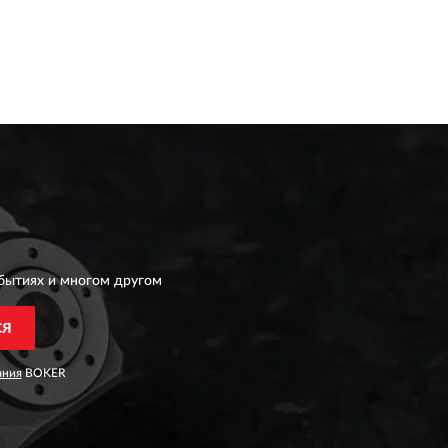
бытиях и многом другом
СЯ
ания
BOKER