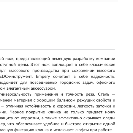
ой нож, представляющий немецкую разработку компании
оступной цены. Этот нож воплощает в себе классические
для массового производства при сохранении высокого
EDC-инструмент, Empery сочетает в себе надежность,
подойдет для повседневных городских задач, офисного
том элегантным аксессуаром.
универсальность применения и точность реза. Сталь —
менем материал с хорошим балансом режущих свойств и
— отличная устойчивость к коррозии, легкость заточки и
нии. Черное покрытие клинка не только придает ножу
защиту от коррозии, а также эффективно скрывает следы
ер, что обеспечивает удобное и быстрое открытие одной
зопасную фиксацию клинка и исключает люфты при работе.