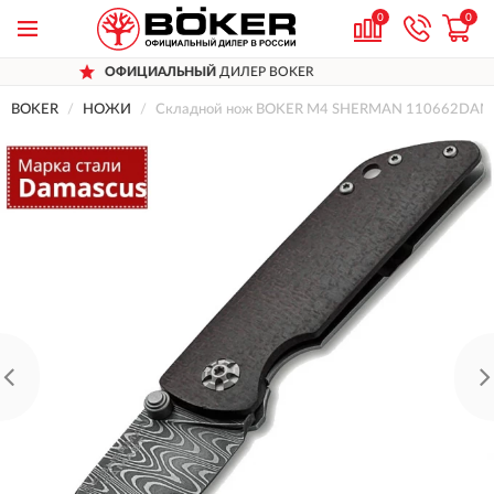
0
0
ИЦИАЛЬНЫЙ
ДИЛЕР BOKER
ДОСТ
BOKER
НОЖИ
Складной нож BOKER M4 SHERMAN 110662DAM