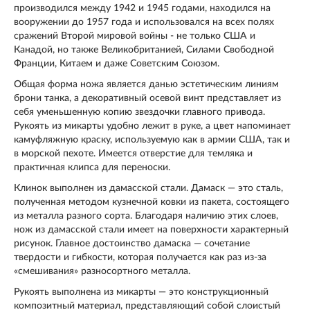
производился между 1942 и 1945 годами, находился на
вооружении до 1957 года и использовался на всех полях
сражений Второй мировой войны - не только США и
Канадой, но также Великобританией, Силами Свободной
Франции, Китаем и даже Советским Союзом.
Общая форма ножа является данью эстетическим линиям
брони танка, а декоративный осевой винт представляет из
себя уменьшенную копию звездочки главного привода.
Рукоять из микарты удобно лежит в руке, а цвет напоминает
камуфляжную краску, используемую как в армии США, так и
в морской пехоте. Имеется отверстие для темляка и
практичная клипса для переноски.
Клинок выполнен из дамасской стали. Дамаск — это сталь,
полученная методом кузнечной ковки из пакета, состоящего
из металла разного сорта. Благодаря наличию этих слоев,
нож из дамасской стали имеет на поверхности характерный
рисунок. Главное достоинство дамаска — сочетание
твердости и гибкости, которая получается как раз из-за
«смешивания» разносортного металла.
Рукоять выполнена из микарты — это конструкционный
композитный материал, представляющий собой слоистый