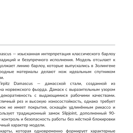
mascus — изысканная интерпретация классического барлоу
традиций и безупречного исполнения. Модель отсылает к
олжает линию барлоу, которые выпускались в Золингене
ородные материалы делают нож идеальным спутником
и.
irpitz Damascus — дамасской стали, созданной из
дна норвежского фьорда. Дамаск с выразительным узором
 декоративность с выдающимися рабочими качествами.
тличный рез и высокую износостойкость, однако требует
инок не имеет покрытия, оснащён удлинённым рикассо и
ользует традиционный замок Slipjoint, дополненный 90-
 контроль и безопасность работы без жёсткой блокировки
чный характер модели.
икарты, которая одновременно формирует характерные