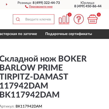
Розница:
8 (499) 322-44-73
Юрлица:
ДОСТАВИМ
ПО ВСЕЙ РОССИИ
8 (499) 450-86-44
Перезвоните мне
0
0
астерская по заточке
Подарочные сертификаты
Складной нож BOKER
BARLOW PRIME
TIRPITZ-DAMAST
117942DAM
BK117942DAM
Артикул:
BK117942DAM