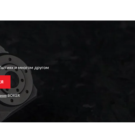
бытиях и многом другом
СЯ
ания
BOKER