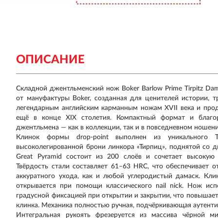
ОПИСАНИЕ
Складной джентльменский нож Boker Barlow Prime Tirpitz Da
от мануфактуры Boker, созданная для ценителей истории, 
легендарным английским карманным ножам XVII века и прод
ещё в конце XIX столетия. Компактный формат и благ
джентльмена — как в коллекции, так и в повседневном ношени
Клинок формы drop-point выполнен из уникального T
высоколегированной брони линкора «Тирпиц», поднятой со 
Great Pyramid состоит из 200 слоёв и сочетает высокую
Твёрдость стали составляет 61–63 HRC, что обеспечивает о
аккуратного ухода, как и любой углеродистый дамаск. Кл
открывается при помощи классического nail nick. Нож исп
градусной фиксацией при открытии и закрытии, что повышает
клинка. Механика полностью ручная, подчёркивающая аутенти
Интегральная рукоять фрезеруется из массива чёрной м