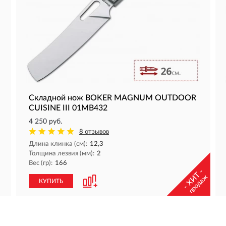
Складной нож BOKER MAGNUM OUTDOOR
CUISINE III 01MB432
4 250 руб.
8 отзывов
Длина клинка (см):
12,3
Толщина лезвия (мм):
2
Вес (гр):
166
- ХИТ -
продаж
КУПИТЬ