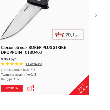
КУП
Складной нож BOKER PLUS STRIKE
DROPPOINT 01BO400
8 860 руб.
11 отзывов
Длина клинка (см):
8,5
Толщина лезвия (мм):
3
Вес (гр):
137
- ХИТ -
продаж
КУПИТЬ