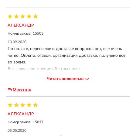
АЛЕКСАНДР
Номер заказа:
15503
10.09.2020
По оплате, пересылке и доставке вопросов нет, все очень
четко. Оплата, отзвон, организация доставки, получено все
во время.
Выскажу свое мнение об этом ноже:
Несомненные плюсы этого ножа это вес и габариты. Он и в
Читать полностью
меру широкий, запросто сравнится со средними кухонными
ножами, а по длине клинка в 9,4 сантиметра может их и
Ответить
переплюнуть.
Очень мягкая подшипниковая механика при раскладывании,
с еле заметным, и то больше осязанием чем слухом,
АЛЕКСАНДР
щелчком. Наверное сказываются тонкие лайнеры из титана.
Да оно и понятно, не для силовых работ этот ножик
Номер заказа:
15017
проектировался, задача была сделать максимально легкий
05.05.2020
ножик с нормальной длиной лезвия.