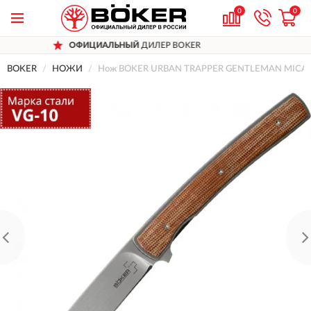
0
0
АЛЬНЫЙ
ДИЛЕР BOKER
ДОСТАВИ
BOKER
НОЖИ
Нож BOKER URBAN TRAPPER GENTLEMAN MICAR