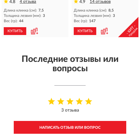
4.8
4 отзыва
4.9
14 отзывов
Длина клинка (см):
7,5
Длина клинка (см):
8,5
Толщина лезвия (мм):
3
Толщина лезвия (мм):
3
Вес (гр):
44
Вес (гр):
147
- ХИТ -
продаж
КУПИТЬ
КУПИТЬ
Последние отзывы или
вопросы
3 отзыва
НАПИСАТЬ ОТЗЫВ ИЛИ ВОПРОС