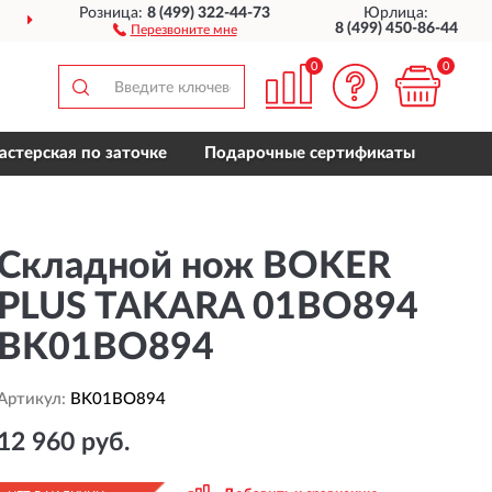
Розница:
8 (499) 322-44-73
Юрлица:
ДОСТАВИМ
ПО ВСЕЙ РОССИИ
8 (499) 450-86-44
Перезвоните мне
0
0
астерская по заточке
Подарочные сертификаты
Складной нож BOKER
PLUS TAKARA 01BO894
BK01BO894
Артикул:
BK01BO894
12 960 руб.