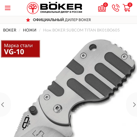
0
0
ОФИЦИАЛЬНЫЙ
ДИЛЕР BOKER
Д
BOKER
НОЖИ
Нож BOKER SUBCOM TITAN BK01BO605