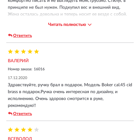
комфортно писать и не выглядеть монструозно. Стилус в
принципе не был нужен. Подкупил вес и внешний вид.
Жена осталась довольна и теперь носит ее везде с собой.
Плюсы:
Читать полностью
- легкая (но для себя возьму что-нить потяжелее)
- отличный внешний вид
Ответить
- по габаритам и весу не далеко ушла от обычной ручки
- тактильно приятная
Минусы:
ВАЛЕРИЙ
- люфтит клип и издает при этом звук. (затянуть не удалось)
Номер заказа:
16016
Заказывал на 8 марта и специально искал кто успеет
17.12.2020
привезти. Заказал 3 марта с доставкой через boxberry. В
Здравствуйте, ручку брал в подарок. Модель Boker cal.45 cid
итоге забрал 9 марта в пункте выдачи. Заказ уныло
brass в подарок.Ручка очень интересная по дизайну, и
перемещался по статусам. Имейте в виду, что на сайте
исполнению. Очень здорово смотрится в руке,
указаны очень оптимистические сроки по доставке.
рекомендую!!
Ответить
ВСЕВОЛОД