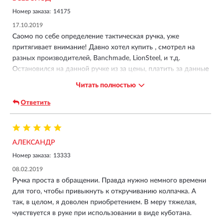
Номер заказа:
14175
17.10.2019
Саомо по себе определение тактическая ручка, уже
притягивает внимание! Давно хотел купить , смотрел на
разных производителей, Banchmade, LionSteel, и т.д.
Остановился на данной ручке из за цены, платить за данные
изделия около десяти тысяч, а то и более, смысла нет.
Читать полностью
Писать данной ручкой довольно удобно, но стержень сразу
поменял на Parker , просто потому, что там был черного
Ответить
цвета, иногда чувствуется его еле заметный люфт . А вот
удобный "стилус" с резиновым наконечником , очень
полезная вещь, реакция дисплея мгновенная! Корпус очень
АЛЕКСАНДР
красивого цвета, он не чёрный , больше напоминает
бронзовый оттенок, но покрытие скорее всего будет быстро
Номер заказа:
13333
царапаться. Ношу в кармане на клипсе, всё таки
08.02.2019
тактическая, быстро достал и записал, что нужно. В
Ручка проста в обращении. Правда нужно немного времени
джинсах практически не чувствуется. Ну а иного
для того, чтобы привыкнуть к откручиванию колпачка. А
предназначения для данных девайсов я и не вижу. Легкая,
так, в целом, я доволен приобретением. В меру тяжелая,
удобная ,эргономичная.
чувствуется в руке при использовании в виде куботана.