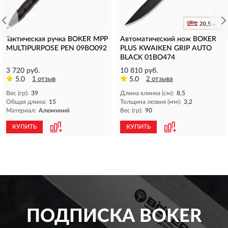
Тактическая ручка BOKER MPP
Автоматический нож BOKER
MULTIPURPOSE PEN 09BO092
PLUS KWAIKEN GRIP AUTO
BLACK 01BO474
3 720 руб.
10 810 руб.
5.0
1 отзыв
5.0
2 отзыва
Вес (гр):
39
Длина клинка (см):
8,5
Общая длина:
15
Толщина лезвия (мм):
3,2
Материал:
Алюминий
Вес (гр):
90
КУПИТЬ
КУПИТЬ
ПОДПИСКА
BOKER