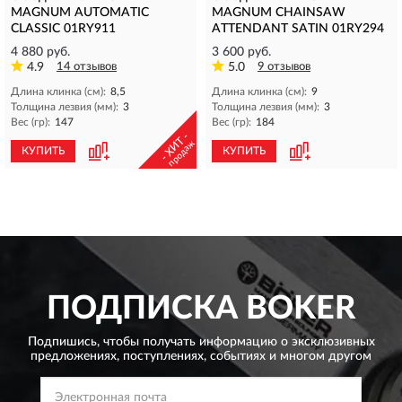
MAGNUM AUTOMATIC
MAGNUM CHAINSAW
CLASSIC 01RY911
ATTENDANT SATIN 01RY294
4 880 руб.
3 600 руб.
4.9
14 отзывов
5.0
9 отзывов
Длина клинка (см):
8,5
Длина клинка (см):
9
Толщина лезвия (мм):
3
Толщина лезвия (мм):
3
Вес (гр):
147
Вес (гр):
184
- ХИТ -
продаж
КУПИТЬ
КУПИТЬ
ПОДПИСКА
BOKER
Подпишись, чтобы получать информацию о эксклюзивных
предложениях,
поступлениях, событиях и многом другом