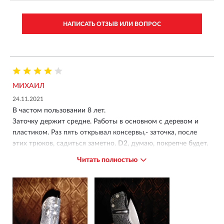
НАПИСАТЬ ОТЗЫВ ИЛИ ВОПРОС
МИХАИЛ
24.11.2021
В частом пользовании 8 лет.
Заточку держит средне. Работы в основном с деревом и
пластиком. Раз пять открывал консервы,- заточка, после
этих трюков, садиться заметно. D2, думаю, покрепче будет.
Точу на наждаке. Нет правильной формы кромки, т.е. пятка
Читать полностью
отсутствует, поэтому приходится стачивать основание,т.е.
цепляя алюминевую рукоять.
Вес ножа 114гр.
Блокиратор, капризен к грязи.
Через 6 лет появился люфт замка.