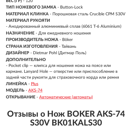
ВЕС (ГР)
-
120
ТИП НОЖЕВОГО ЗАМКА
- Button-Lock
МАТЕРИАЛ КЛИНКА
- Порошковая сталь Crucible CPM S30V
МАТЕРИАЛ РУКОЯТИ
- Анодированный алюминиевый сплав (6061 T-6 Aluminium)
НАЗНАЧЕНИЕ
- Для ежедневного ношения
ПРОИЗВОДИТЕЛЬ НОЖА
- Böker
СТРАНА ИЗГОТОВЛЕНИЯ
- Тайвань
ДИЗАЙНЕР
- Dietmar Pohl (Дитмар Поль)
ДОПОЛНИТЕЛЬНО
- Pocket clip — клипса для ношения ножа на поясе или
кармане. Lanyard Hole — отверстие или приспособление в
задней части рукояти для страховочного корда или ремня
ЛИНЕЙКА
-
Plus
МОДЕЛЬ
-
AKS-74
ОТКРЫВАНИЕ
-
Автоматические (автоматы)
Отзывы о Нож BOKER AKS-74
S30V BK01KALS30