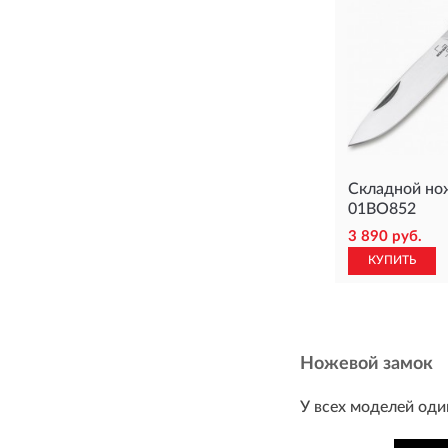
Складной но
01BO852
3 890 руб.
КУПИТЬ
Ножевой замок
У всех моделей оди