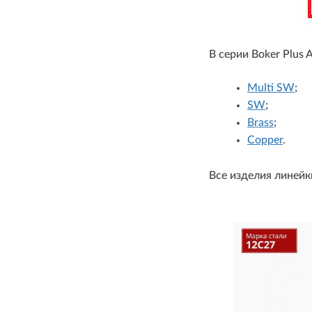
В серии Boker Plus 
Multi SW
;
SW
;
Brass
;
Copper
.
Все изделия линей