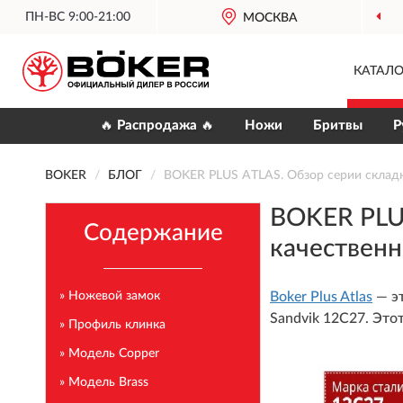
ПН-ВС 9:00-21:00
МОСКВА
КАТАЛО
🔥 Распродажа 🔥
Ножи
Бритвы
Р
BOKER
БЛОГ
BOKER PLUS ATLAS. Обзор серии складн
BOKER PLUS
Содержание
качественн
» Ножевой замок
Boker Plus Atlas
— эт
Sandvik 12C27. Это
» Профиль клинка
» Модель Copper
» Модель Brass